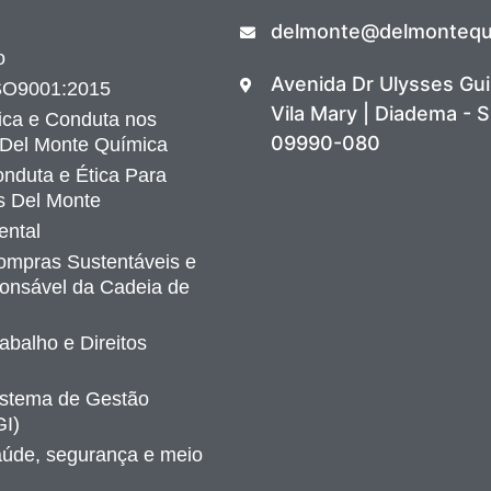
delmonte@delmontequi
o
Avenida Dr Ulysses Gu
ISO9001:2015
Vila Mary | Diadema - S
ica e Conduta nos
09990-080
 Del Monte Química
nduta e Ética Para
s Del Monte
ental
Compras Sustentáveis e
onsável da Cadeia de
rabalho e Direitos
Sistema de Gestão
GI)
saúde, segurança e meio