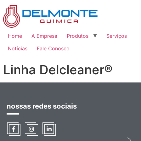
Home
A Empresa
Produtos
Serviços
Notícias
Fale Conosco
Linha Delcleaner®
nossas redes sociais